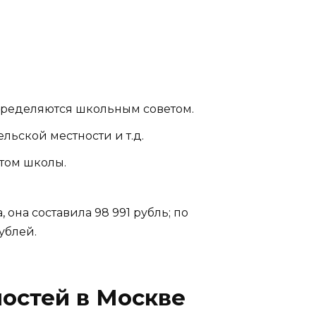
пределяются школьным советом.
ьской местности и т.д.
том школы.
 она составила 98 991 рубль; по
ублей.
остей в Москве