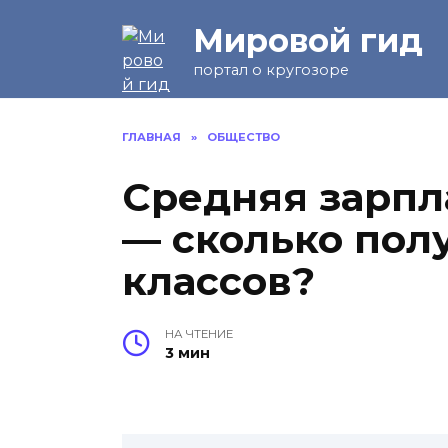
Перейти
Мировой гид
к
содержанию
портал о кругозоре
ГЛАВНАЯ
»
ОБЩЕСТВО
Средняя зарпла
— сколько пол
классов?
НА ЧТЕНИЕ
3 мин