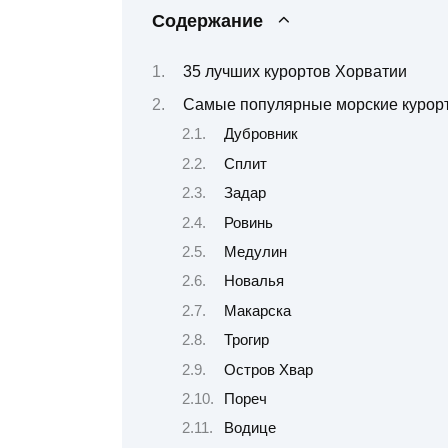
Содержание
35 лучших курортов Хорватии
Самые популярные морские курор
Дубровник
Сплит
Задар
Ровинь
Медулин
Новалья
Макарска
Трогир
Остров Хвар
Пореч
Водице