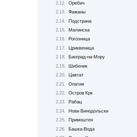
Оребич
Фажаны
Подстрана
Малинска
Рогозница
Цриквеница
Биоград-на-Мору
Шибеник
Цавтат
Опатия
Остров Крк
Рабац
Нови Винодольски
Примоштен
Башка-Вода