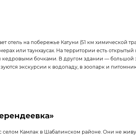
т отель на побережье Катуни (51 км химической трас
мерах или таунхаусах. На территории есть открыты
и кедровыми бочками. В другом здании — большой 
ются экскурсии к водопаду, в зоопарк и питомник,
Берендеевка»
 селом Камлак в Шабалинском районе. Они не живут