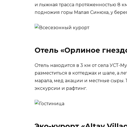
и лыжная трасса протяженностью 8 км
подножия горы Малая Синюха, у берег
Отель «Орлиное гнезд
Отель находится в 3 км от села УСТ-М
разместиться в коттеджах и шале, а л
марала, мед акации и местные сыры.
экскурсии и рафтинг.
Эко-курорт «Altay Villa