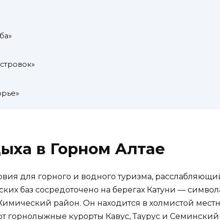
ба»
стровок»
орье»
дыха в Горном Алтае
овия для горного и водного туризма, расслабляющи
ких баз сосредоточено на берегах Катуни — символ
имический район. Он находится в холмистой местно
ют горнолыжные курорты Кавус, Таурус и Семинский