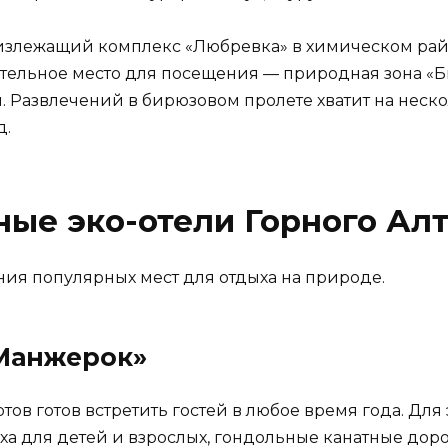
лежащий комплекс «Любревка» в химическом районе
ательное место для посещения — природная зона «
. Развлечений в бирюзовом пролете хватит на неск
д.
ные эко-отели Горного Ал
ния популярных мест для отдыха на природе.
«Манжерок»
ов готов встретить гостей в любое время года. Для 
ыха для детей и взрослых, гондольные канатные дор