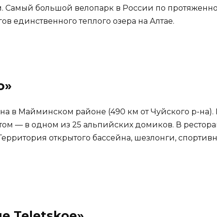
. Самый большой велопарк в России по протяженности
ов единственного теплого озера на Алтае.
о»
уна в Майминском районе (490 км от Чуйского р-на).
етом — в одном из 25 альпийских домиков. В рестора
 Территория открытого бассейна, шезлонги, спорти
ge Teletskoe»