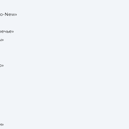
но-New»
речье»
ы»
ю»
и»