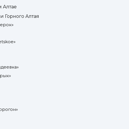
м Алтае
и Горного Алтая
жерок»
etskoe»
ндеевка»
ярык»
орогон»