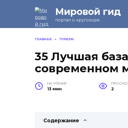
Перейти
Мировой гид
к
содержанию
портал о кругозоре
ГЛАВНАЯ
»
ТУРИЗМ
35 Лучшая база
современном 
НА ЧТЕНИЕ
ПРОСМО
13 мин
2
Содержание