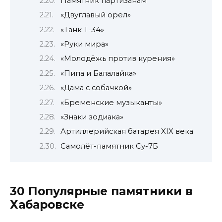
Памятник партизанам
«Двуглавый орел»
«Танк Т-34»
«Руки мира»
«Молодёжь против курения»
«Пипа и Балалайка»
«Дама с собачкой»
«Бременские музыканты»
«Знаки зодиака»
Артиллерийская батарея XIX века
Самолёт-памятник Су-7Б
30 Популярные памятники в
Хабаровске