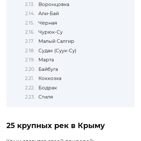
Воронцовка
Али-Бай
Чёрная
Чурюк-Су
Малый Салгир
Судак (Суук-Су)
Марта
Байбуга
Коккозка
Бодрак
Стиля
25 крупных рек в Крыму