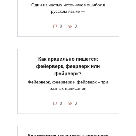
Один из частых источников ошибок в
русском языке —
0
0
Как правильно пишется:
фейерверк, феерверк или
фейрверк?
Фейерверк, феерверк и фейрверк – три
разных написания
0
0
Как правильно писать: «потише»