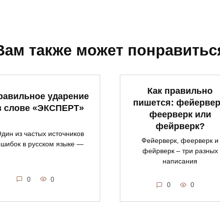
Вам также может понравитьс
Как правильно
равильное ударение
пишется: фейервер
в слове «ЭКСПЕРТ»
феерверк или
фейрверк?
дин из частых источников
Фейерверк, феерверк и
ошибок в русском языке —
фейрверк – три разных
написания
0
0
0
0