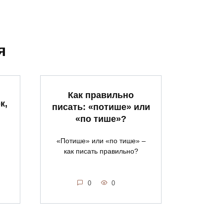
я
Как правильно
к,
писать: «потише» или
«по тише»?
«Потише» или «по тише» –
как писать правильно?
0
0