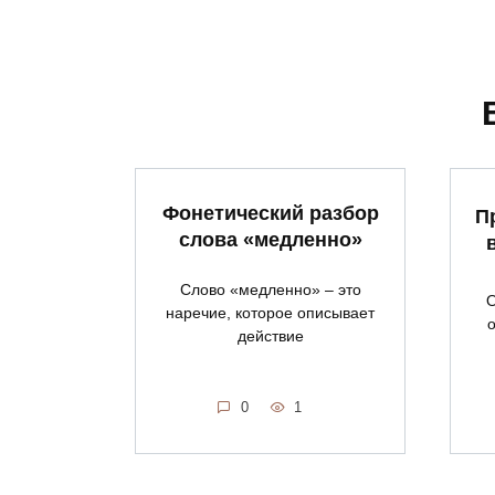
Фонетический разбор
П
слова «медленно»
Слово «медленно» – это
О
наречие, которое описывает
действие
0
1