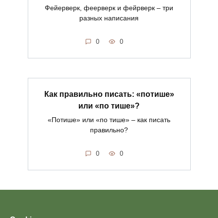
Фейерверк, феерверк и фейрверк – три
разных написания
0
0
Как правильно писать: «потише»
или «по тише»?
«Потише» или «по тише» – как писать
правильно?
0
0