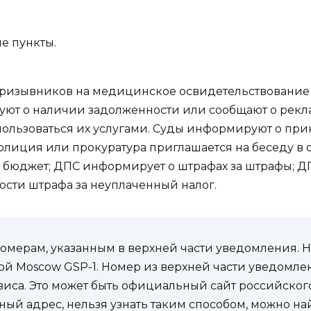
е пункты.
ризывников на медицинское освидетельствование 
ют о наличии задолженности или сообщают о рекл
пользоваться их услугами. Суды информируют о пр
лиция или прокуратура приглашается на беседу в 
й бюджет; ДПС информирует о штрафах за штрафы; 
сти штрафа за неуплаченный налог.
омерам, указанным в верхней части уведомления. 
й Moscow GSP-1. Номер из верхней части уведомле
са. Это может быть официальный сайт российского 
ьный адрес, нельзя узнать таким способом, можно н