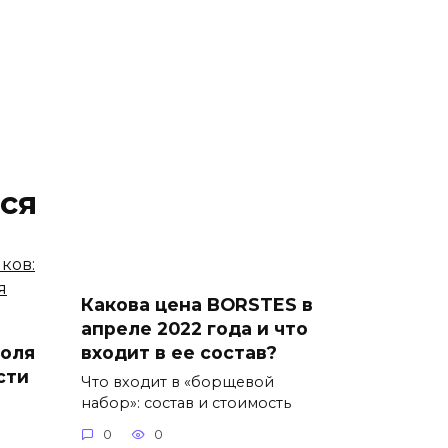
ся
Какова цена BORSTES в
апреле 2022 года и что
голя
входит в ее состав?
сти
Что входит в «борщевой
набор»: состав и стоимость
0
0