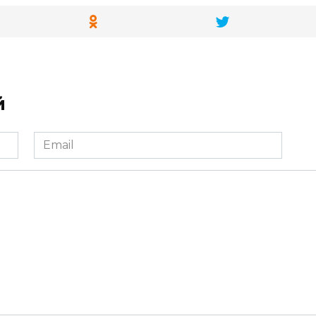
й
Email
*