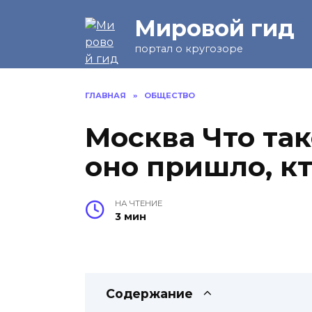
Перейти
Мировой гид
к
содержанию
портал о кругозоре
ГЛАВНАЯ
»
ОБЩЕСТВО
Москва Что так
оно пришло, к
НА ЧТЕНИЕ
3 мин
Содержание